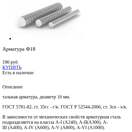
Арматура Ф18
190 руб
КУПИТЬ
Есть в наличии
Описание
тальная арматура, диаметр 16 мм.
ГОСТ 5781-82, ст. 35гс - г/к. ГОСТ Р 52544-2006, ст. 3сп - х/к.
В зависимости от механических свойств арматурная сталь
подразделяется на классы
A
-
I
(А240), А-
II
(А300), А-
III
(А400),
A
-
IV
(
A
600),
A
-
V
(
A
800),
A
-
VI
(
A
1000).