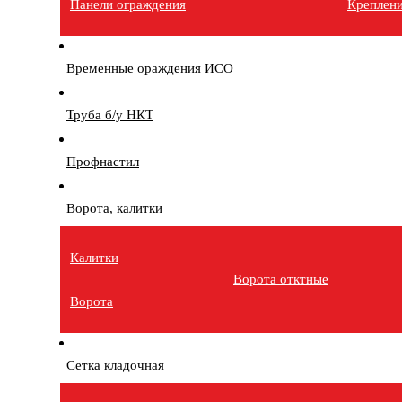
Панели ограждения
Креплен
Временные ораждения ИСО
Труба б/у НКТ
Профнастил
Ворота, калитки
Калитки
Ворота отктные
Ворота
Сетка кладочная