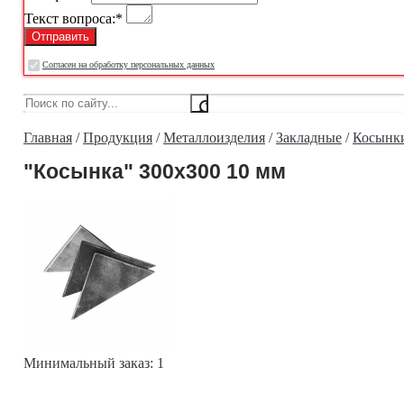
Текст вопроса:
*
Cогласен на обработку персональных данных
Главная
/
Продукция
/
Металлоизделия
/
Закладные
/
Косынки
"Косынка" 300х300 10 мм
Минимальный заказ:
1