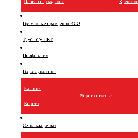
Панели ограждения
Креплен
Временные ораждения ИСО
Труба б/у НКТ
Профнастил
Ворота, калитки
Калитки
Ворота отктные
Ворота
Сетка кладочная