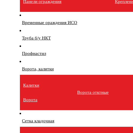
Панели ограждения
Креплен
Временные ораждения ИСО
Труба б/у НКТ
Профнастил
Ворота, калитки
Калитки
Ворота отктные
Ворота
Сетка кладочная