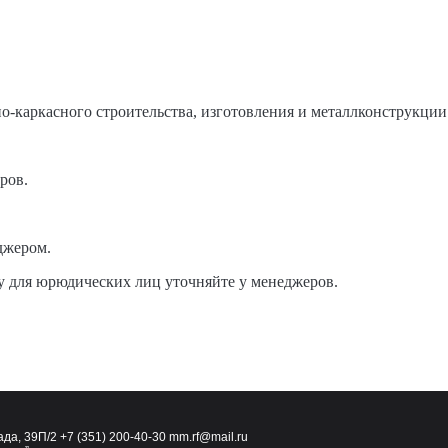
но-каркасного строительства, изготовления и металлконструкции
ров.
джером.
у для юрюдических лиц уточняйте у менеджеров.
ада, 39П/2
+7 (351) 200-40-30
mm.rf@mail.ru