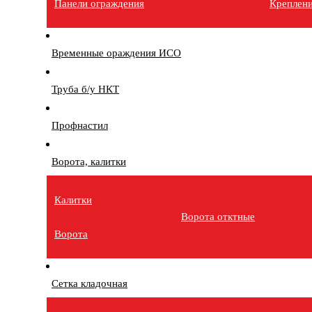
Панели ограждения
Креплен
Временные ораждения ИСО
Труба б/у НКТ
Профнастил
Ворота, калитки
Калитки
Ворота отктные
Ворота
Сетка кладочная