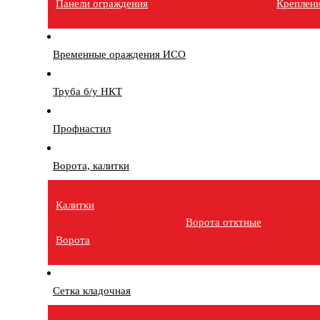
Панели ограждения
Креплен
Временные ораждения ИСО
Труба б/у НКТ
Профнастил
Ворота, калитки
Калитки
Ворота отктные
Ворота
Сетка кладочная